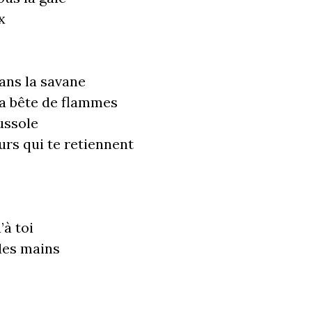
x
ans la savane
ma bête de flammes
ussole
urs qui te retiennent
’à toi
 des mains