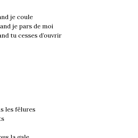
and je coule
uand je pars de moi
nd tu cesses d’ouvrir
s les fêlures
ts
us la gale