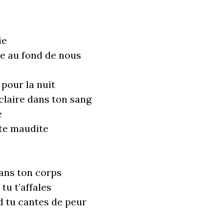
ie
ne au fond de nous
 pour la nuit
éclaire dans ton sang
e
ête maudite
dans ton corps
tu t’affales
d tu cantes de peur