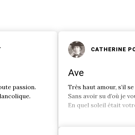
T
CATHERINE P
Ave
toute passion.
Très haut amour, s’il s
lancolique.
Sans avoir su d’où je v
En quel soleil était vo