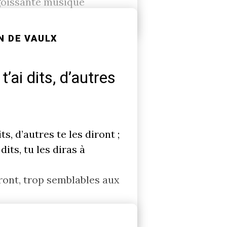
angoissante musique
N DE VAULX
’ai dits, d’autres
ts, d’autres te les diront ;
its, tu les diras à
ront, trop semblables aux
e j’ai mis sur ton front.