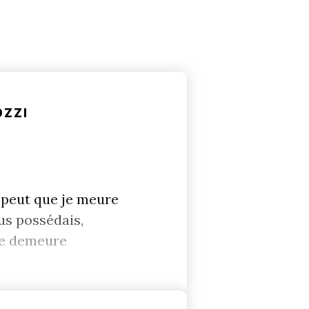
OZZI
e peut que je meure
ous possédais,
tre demeure