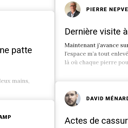
PIERRE NEPV
Dernière visite 
Maintenant j’avance sur
une patte
l’espace m’a tout enlev
là où chaque pierre pou
deux mains,
DAVID MÉNAR
HAMP
Actes de cassur