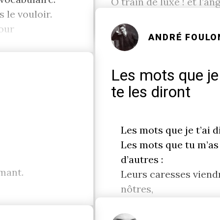
Ô train de luxe ! et l’
 le vouloir.
jour
ANDRÉ FOULO
Les mots que je t
E
te les diront
Les mots que je t’ai di
Les mots que tu m’as d
d’autres :
rmant.
Leurs caresses viend
nôtres,
Effacer les baisers qu