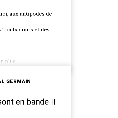
 moi, aux antipodes de
 troubadours et des
on plus
AL GERMAIN
sont en bande II