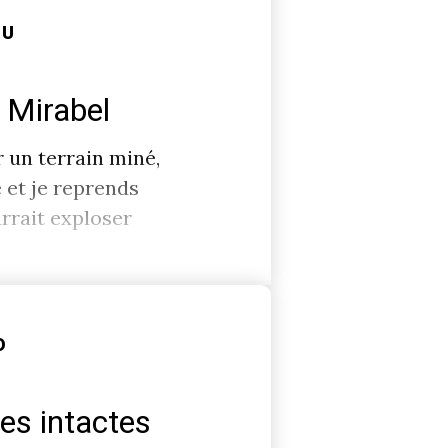
EU
à Mirabel
 un terrain miné,
é et je reprends
rrait exploser
D
es intactes