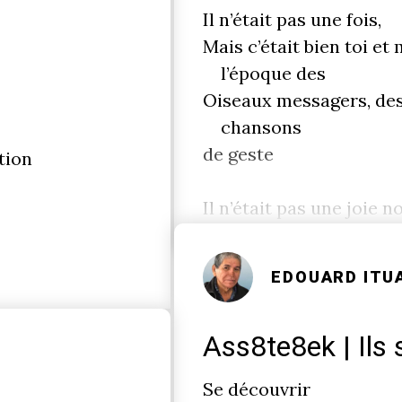
Il n’était pas une fois,
Mais c’était bien toi et
l’époque des
Oiseaux messagers, des
chansons
de geste
tion
Il n’était pas une joie n
EDOUARD ITU
Ass8te8ek | Ils 
Se découvrir