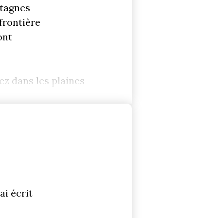
tagnes
 frontière
ont
ez dans les plaines
ai écrit