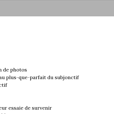
Aller au contenu principal
m de photos
 au plus-que-parfait du subjonctif
ctif
eur essaie de survenir