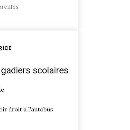
oreilles
RICE
rigadiers scolaires
le
ir droit à l'autobus