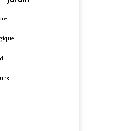
bre
gique
nd
ues.