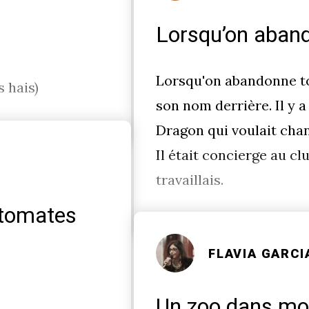
Lorsqu’on aband
Lorsqu'on abandonne tou
s hais)
son nom derrière. Il y a
Dragon qui voulait cha
Il était concierge au cl
travaillais.
 tomates
FLAVIA GARCI
Un zoo dans mon