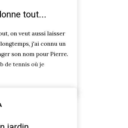
onne tout...
t, on veut aussi laisser
 longtemps, j'ai connu un
nger son nom pour Pierre.
ub de tennis où je
A
 jardin