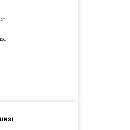
er
nsi
UNSI