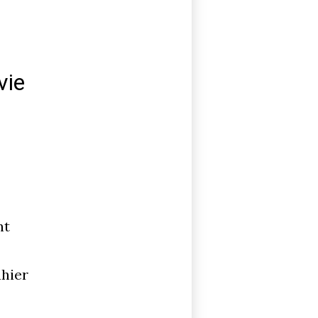
vie
nt
ahier