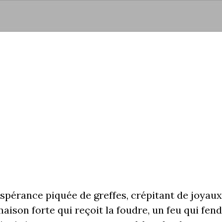
Aller au contenu principal
 l’espérance piquée de greffes, crépitant de joy
son forte qui reçoit la foudre, un feu qui fend 