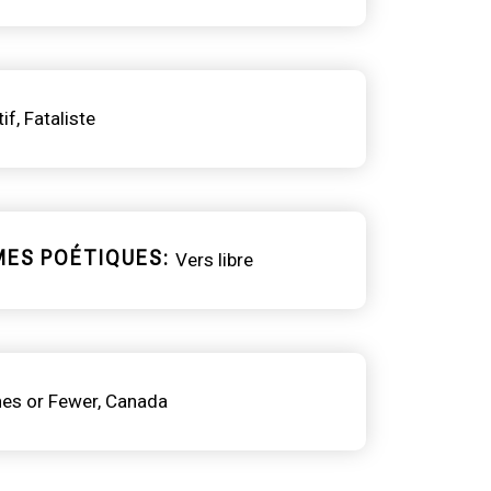
tif
Fataliste
MES POÉTIQUES
Vers libre
nes or Fewer
Canada