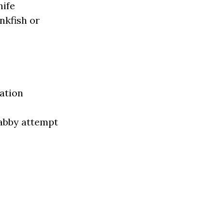
nife
onkfish or
ation
abby attempt