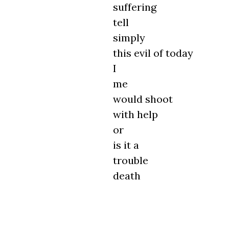
suffering
tell
simply
this evil of today
I
me
would shoot
with help
or
is it a
trouble
death