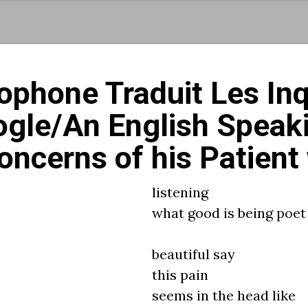
Aller au contenu principal
ophone Traduit Les In
ogle/An English Speak
oncerns of his Patient
listening
what good is being poet
beautiful say
this pain
seems in the head like