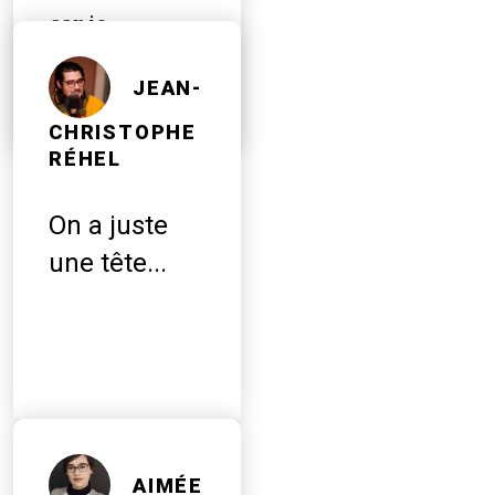
car je
t'entends
JEAN-
CHRISTOPHE
RÉHEL
On a juste
une tête...
AIMÉE