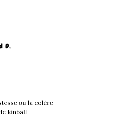
d D.
stesse ou la colère
e kinball