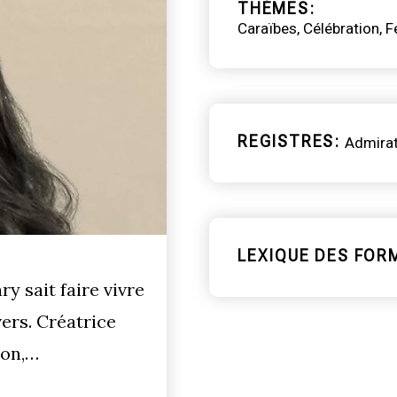
THÈMES
Caraïbes
Célébration
F
REGISTRES
Admirat
LEXIQUE DES FOR
y sait faire vivre
ers. Créatrice
ion,…