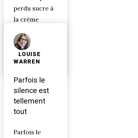
perdu sucre à
la crème
cassonade
sucer ses
doigts lécher…
LOUISE
WARREN
Parfois le
silence est
tellement
tout
Parfois le