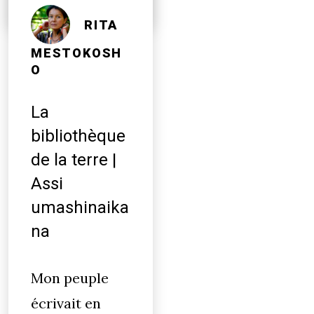
RITA
MESTOKOSH
O
La
bibliothèque
de la terre |
Assi
umashinaika
na
Mon peuple
écrivait en