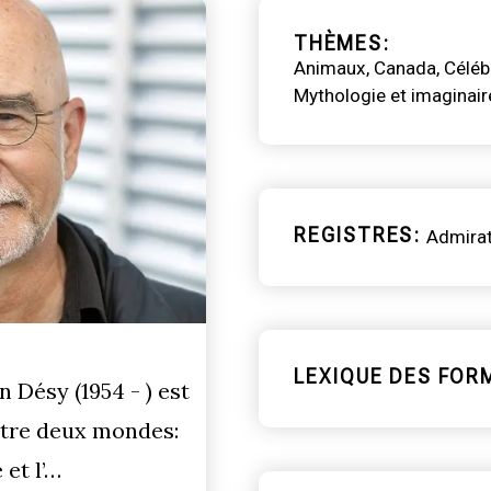
THÈMES
Animaux
Canada
Céléb
Mythologie et imaginair
REGISTRES
Admirat
LEXIQUE DES FOR
 Désy (1954 - ) est
entre deux mondes:
 et l’…