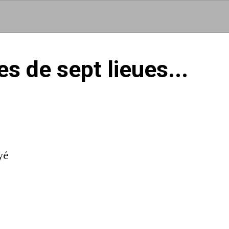
Aller au contenu principal
s de sept lieues...
yé