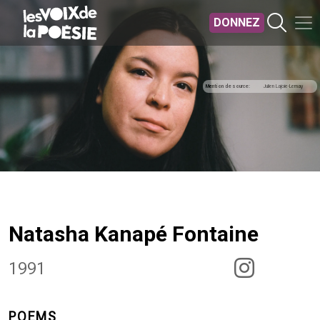
Aller au contenu principal
DONNEZ
Mention de source
Julien Lajoie-Lemay
Natasha Kanapé Fontaine
1991
POEMS