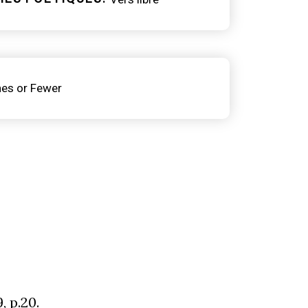
nes or Fewer
, p.20.