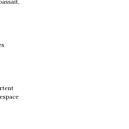
passait,
es
rtent
’espace