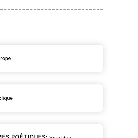
rope
lique
MES POÉTIQUES
Vers libre