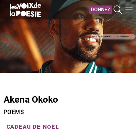
Aller au contenu principal
DONNEZ
Mention de source
John Londono
Akena Okoko
POEMS
CADEAU DE NOËL