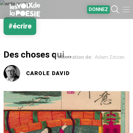
Aller au contenu principal
DONNEZ
#écrire
Des choses qui...
Illustration de
Adam Zinzan
CAROLE DAVID