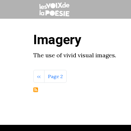
Imagery
The use of vivid visual images.
PAGINATION
Page précédente
‹‹
Page 2