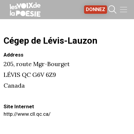
Aller au contenu principal
DONNEZ
Cégep de Lévis-Lauzon
Address
205, route Mgr-Bourget
LÉVIS
QC
G6V 6Z9
Canada
Site Internet
http://www.cll.qc.ca/