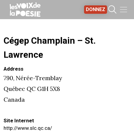
Aller au contenu principal
DONNEZ
Cégep Champlain – St.
Lawrence
Address
790, Nérée-Tremblay
Québec
QC
G1H 5X8
Canada
Site Internet
http://www.slc.qc.ca/