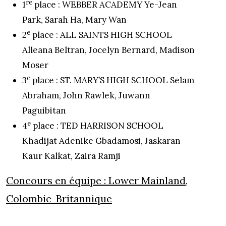
re
1
place : WEBBER ACADEMY Ye-Jean
Park, Sarah Ha, Mary Wan
e
2
place : ALL SAINTS HIGH SCHOOL
Alleana Beltran, Jocelyn Bernard, Madison
Moser
e
3
place : ST. MARY’S HIGH SCHOOL Selam
Abraham, John Rawlek, Juwann
Paguibitan
e
4
place : TED HARRISON SCHOOL
Khadijat Adenike Gbadamosi, Jaskaran
Kaur Kalkat, Zaira Ramji
Concours en équipe :
Lower Mainland
,
Colombie-Britannique