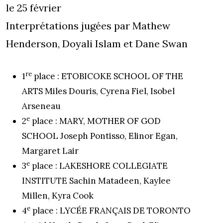
le 25 février
Interprétations jugées par Mathew
Henderson, Doyali Islam et Dane Swan
re
1
place : ETOBICOKE SCHOOL OF THE
ARTS Miles Douris, Cyrena Fiel, Isobel
Arseneau
e
2
place : MARY, MOTHER OF GOD
SCHOOL Joseph Pontisso, Elinor Egan,
Margaret Lair
e
3
place : LAKESHORE COLLEGIATE
INSTITUTE Sachin Matadeen, Kaylee
Millen, Kyra Cook
e
4
place : LYCÉE FRANÇAIS DE TORONTO