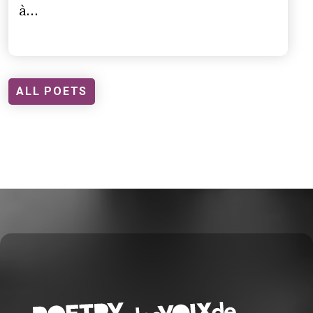
à…
ALL POETS