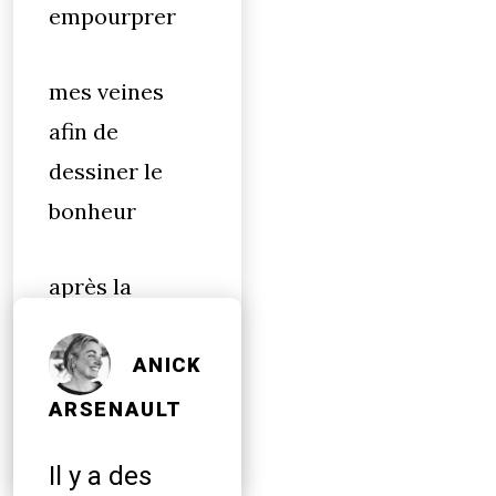
empourprer
mes veines
afin de
dessiner le
bonheur
après la
tristesse. Mais
le bonheur
ANICK
comme
ARSENAULT
Il y a des