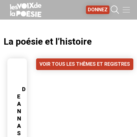
Aller au contenu principal
DONNEZ
La poésie et l’histoire
VOIR TOUS LES THÈMES ET REGISTRES
D
E
A
N
N
A
S