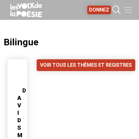
Aller au contenu principal
DONNEZ
Bilingue
VOIR TOUS LES THÈMES ET REGISTRES
D
A
V
I
D
S
M