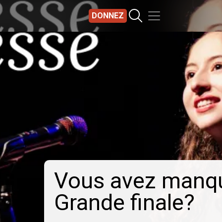
DONNEZ
 manqué la
ale?