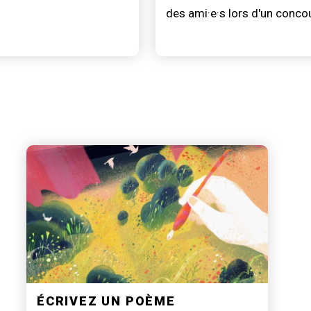
des ami·e·s lors d'un conco
ÉCRIVEZ UN POÈME