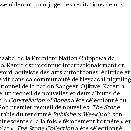
ssembleront pour juger les récitations de nos
aabe, de la Première Nation Chippewa de
o. Kateri est reconnue internationalement en
ord, activiste des arts autochtones, éditrice et
e vit dans sa communauté de Neyaashiinigmiing
aditionnel de la nation Saugeen Ojibwé. Kateri a
ie, un recueil de nouvelles et deux albums de
um
A Constellation of Bones
a été sélectionné au
on premier recueil de nouvelles,
The Stone
dmirable du renommé
Publishers Weekly
où son
minescente », à la fois « férocement honnête » et
lat ».
The Stone Collection
a été sélectionné