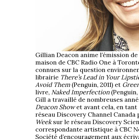
Gillian Deacon anime l’émission de
maison de CBC Radio One à Toronto. 
connues sur la question environneme
librairie
There’s Lead in Your Lipst
Avoid Them
(Penguin, 2011) et
Green
livre,
Naked Imperfection
(Penguin,
Gill a travaillé de nombreuses anné
Deacon Show
et avant cela, en tan
réseau Discovery Channel Canada p
Week
sur le réseau Discovery Scien
correspondante artistique à CBC New
Société d’encouragement aux écriva