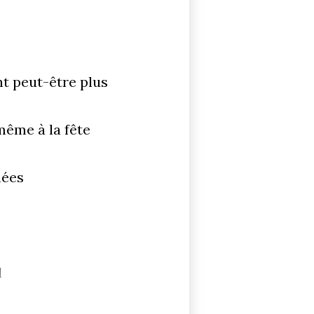
ent peut-être plus
même à la fête
nées
l