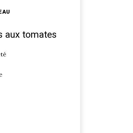
EAU
s aux tomates
été
e