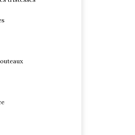
es
couteaux
e
ce