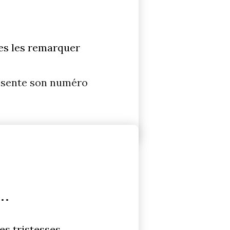
tes les remarquer
résente son numéro
É
..
les tristesses