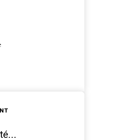
e
ANT
té...