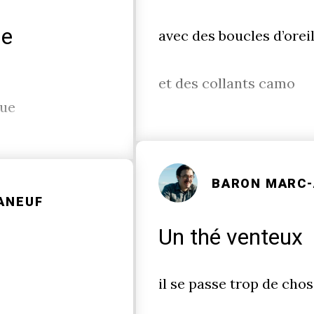
ue
avec des boucles d’orei
et des collants camo
gue
BARON MARC-
ANEUF
Un thé venteux
il se passe trop de chos