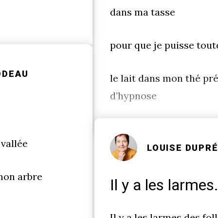
dans ma tasse
pour que je puisse tou
ODEAU
le lait dans mon thé p
d’hypnose
 vallée
LOUISE DUPR
mon arbre
Il y a les larmes.
Il y a les larmes des fol