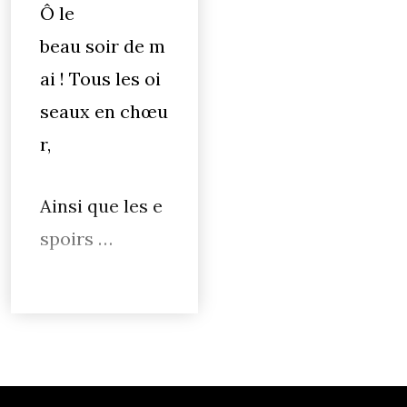
Ô le
beau soir de m
ai ! Tous les oi
seaux en chœu
r,
Ainsi que les e
spoirs …