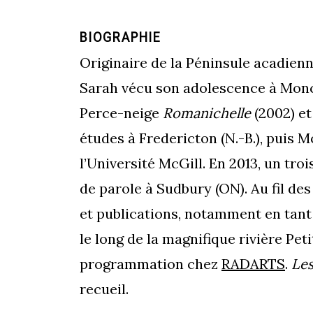
BIOGRAPHIE
Originaire de la Péninsule acadie
Sarah vécu son adolescence à Monct
Perce-neige
Romanichelle
(2002) e
études à Fredericton (N.-B.), puis Mo
l’Université McGill. En 2013, un tro
de parole à Sudbury (ON). Au fil d
et publications, notamment en tant q
le long de la magnifique rivière Peti
programmation chez
RADARTS
.
Le
recueil.