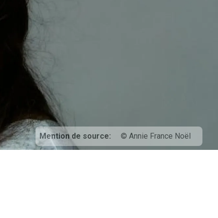
Mention de source
© Annie France Noël