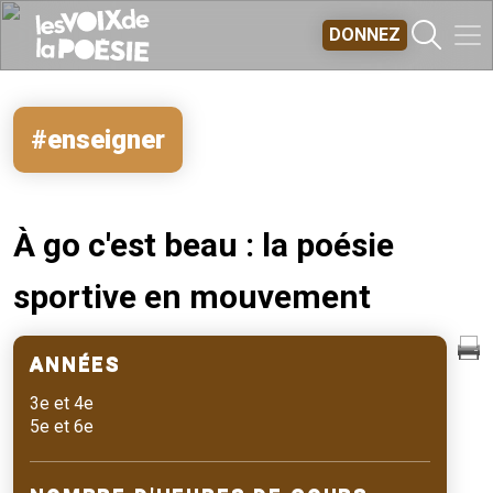
Aller au contenu principal
DONNEZ
#enseigner
À go c'est beau : la poésie
sportive en mouvement
ANNÉES
3e et 4e
5e et 6e