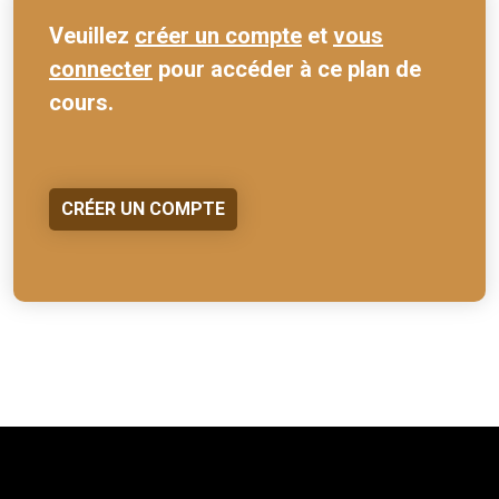
Veuillez
créer un compte
et
vous
connecter
pour accéder à ce plan de
cours.
CRÉER UN COMPTE