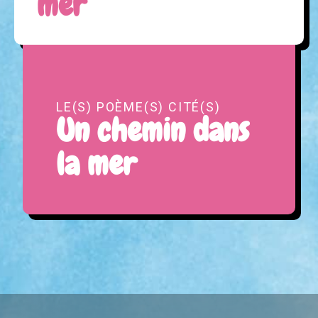
mer
LE(S) POÈME(S) CITÉ(S)
Un chemin dans
la mer