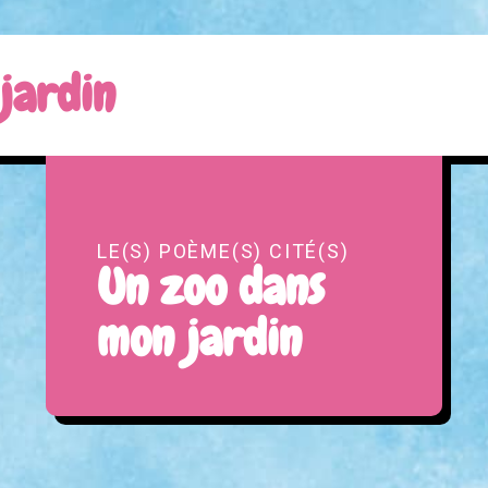
jardin
LE(S) POÈME(S) CITÉ(S)
Un zoo dans
mon jardin