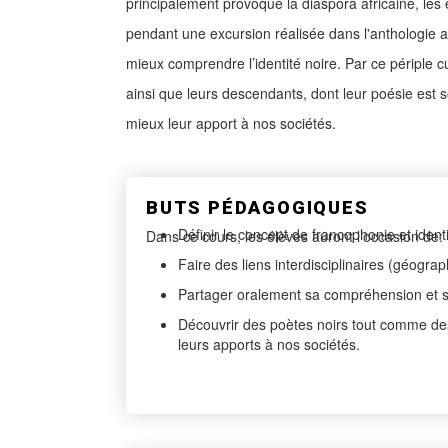
principalement provoqué la diaspora africaine, les 
pendant une excursion réalisée dans l'anthologie 
mieux comprendre l’identité noire. Par ce périple c
ainsi que leurs descendants, dont leur poésie est so
mieux leur apport à nos sociétés.
BUTS PÉDAGOGIQUES
Définir le concept de francophonie et ident
Dans ce cours, les élèves auront l’occasion de:
Faire des liens interdisciplinaires (géogra
Partager oralement sa compréhension et so
Découvrir des poètes noirs tout comme des p
leurs apports à nos sociétés.