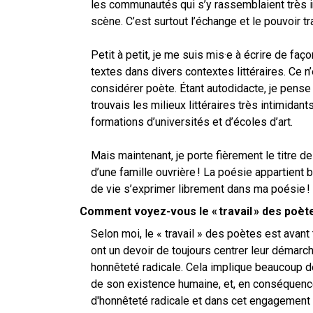
les communautés qui s’y rassemblaient très i
scène. C’est surtout l’échange et le pouvoir 
Petit à petit, je me suis mis·e à écrire de fa
textes dans divers contextes littéraires. Ce 
considérer poète. Étant autodidacte, je pense
trouvais les milieux littéraires très intimidan
formations d’universités et d’écoles d’art.
Mais maintenant, je porte fièrement le titre d
d’une famille ouvrière ! La poésie appartient 
de vie s’exprimer librement dans ma poésie !
Comment voyez-vous le « travail » des poèt
Selon moi, le « travail » des poètes est avant 
ont un devoir de toujours centrer leur démarche
honnêteté radicale. Cela implique beaucoup de 
de son existence humaine, et, en conséquence,
d'honnêteté radicale et dans cet engagement