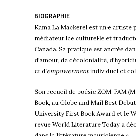
BIOGRAPHIE
Kama La Mackerel est un·e artiste pl
médiateur·ice culturel·le et traducte
Canada. Sa pratique est ancrée dans 
d’amour, de décolonialité, d’hybrid
et d’
empowerment
individuel et col
Son recueil de poésie ZOM-FAM (M
Book, au Globe and Mail Best Debut,
University First Book Award et le W
revue World Literature Today a dé
dans la littérature mauricienne ».