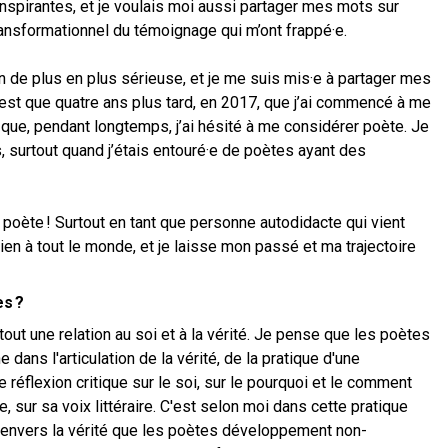
nspirantes, et je voulais moi aussi partager mes mots sur
transformationnel du témoignage qui m’ont frappé·e.
çon de plus en plus sérieuse, et je me suis mis·e à partager mes
n’est que quatre ans plus tard, en 2017, que j’ai commencé à me
 que, pendant longtemps, j’ai hésité à me considérer poète. Je
ts, surtout quand j’étais entouré·e de poètes ayant des
e poète ! Surtout en tant que personne autodidacte qui vient
bien à tout le monde, et je laisse mon passé et ma trajectoire
es ?
tout une relation au soi et à la vérité. Je pense que les poètes
 dans l'articulation de la vérité, de la pratique d'une
réflexion critique sur le soi, sur le pourquoi et le comment
 sur sa voix littéraire. C'est selon moi dans cette pratique
 envers la vérité que les poètes développement non-