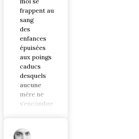
moi se
frappent au
sang
des
enfances
épuisées
aux poings
caducs
desquels
aucune
mère ne
s’encombre