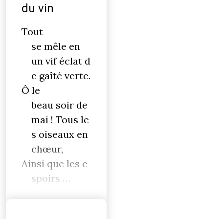
du vin
Tout
se mêle en
un vif éclat d
e gaîté verte.
Ô le
beau soir de
mai ! Tous le
s oiseaux en
chœur,
Ainsi que les e
spoirs …