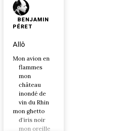
BENJAMIN
PÉRET
Allô
Mon avion en
flammes
mon
château
inondé de
vin du Rhin
mon ghetto
d’iris noir
mon oreille