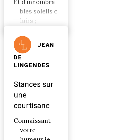
Et d’innombra
bles soleils c
lairs ;
JEAN
DE
LINGENDES
Stances sur
une
courtisane
Connaissant
votre
humeur je