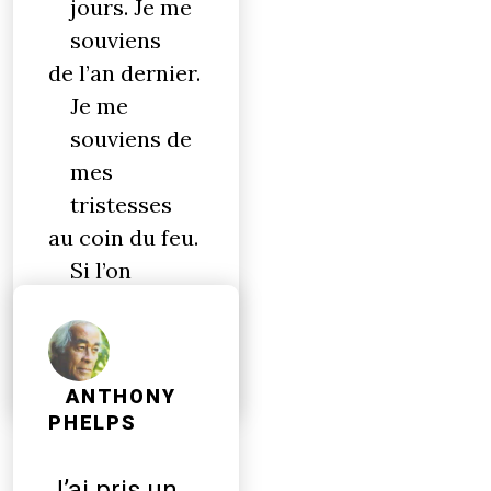
jours. Je me
souviens
de l’an dernier.
Je me
souviens de
mes
tristesses
au coin du feu.
Si l’on
m’avait
demandé :
qu'est-ce?
ANTHONY
PHELPS
J’ai pris un